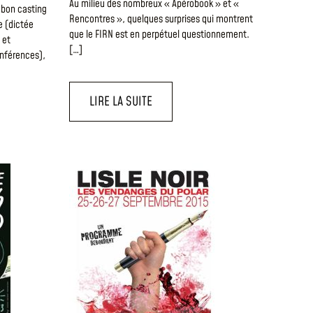
Au milieu des nombreux « Apérobook » et «
 bon casting
Rencontres », quelques surprises qui montrent
e (dictée
que le FIRN est en perpétuel questionnement.
 et
[…]
onférences),
LIRE LA SUITE