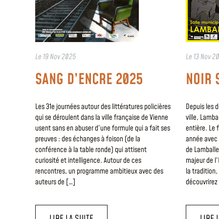
Le
19 Nov 2025
Le
13 Nov 2
SANG D’ENCRE 2025
NOIR 
Les 31e journées autour des littératures policières
Depuis les d
qui se déroulent dans la ville française de Vienne
ville, Lamba
usent sans en abuser d’une formule qui a fait ses
entière. Le 
preuves : des échanges à foison (de la
année avec 
conférence à la table ronde) qui attisent
de Lamballe
curiosité et intelligence. Autour de ces
majeur de l’
rencontres, un programme ambitieux avec des
la tradition
auteurs de […]
découvrirez
LIRE LA SUITE
LIRE 