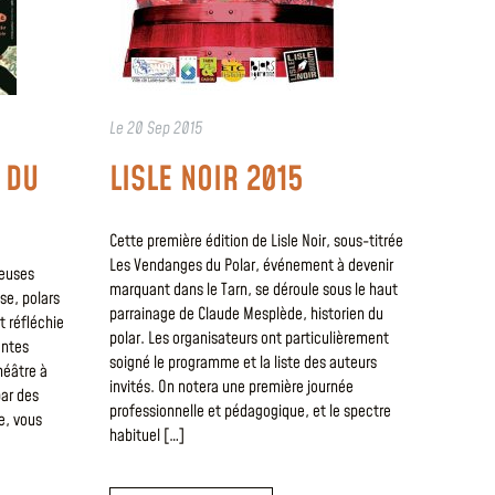
Le
20 Sep 2015
 DU
LISLE NOIR 2015
Cette première édition de Lisle Noir, sous-titrée
Les Vendanges du Polar, événement à devenir
reuses
marquant dans le Tarn, se déroule sous le haut
se, polars
parrainage de Claude Mesplède, historien du
 réfléchie
polar. Les organisateurs ont particulièrement
entes
soigné le programme et la liste des auteurs
héâtre à
invités. On notera une première journée
par des
professionnelle et pédagogique, et le spectre
e, vous
habituel […]