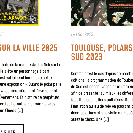
025
Le
1 Oct 2023
SUR LA VILLE 2025
TOULOUSE, POLARS
SUD 2023
ébuts de la manifestation Noir sur la
lle a été un personnage à part
Comme c’est le cas depuis de nomb
festival lui rend hommage cette
éditions, la programmation de Toulou
une exposition « Quand le polar parle
du Sud est dense, variée et mûrement
 », qui sera sûrement l’événement
afin de présenter au mieux les différ
Événement. Et histoire de perpétuer
facettes des fictions policières. Du t
, en feuilletant le programme vous
l’initiation au jeu de rôle en passant 
 un Cluedo […]
déambulations et une visite au musé
aurez le choix. Une […]
LA SUITE