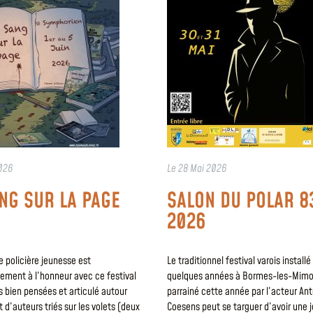
026
Le
28 Mai 2026
NG SUR LA PAGE
SALON DU POLAR 8
2026
re policière jeunesse est
Le traditionnel festival varois install
lement à l’honneur avec ce festival
quelques années à Bormes-les-Mimo
s bien pensées et articulé autour
parrainé cette année par l’acteur An
t d’auteurs triés sur les volets (deux
Coesens peut se targuer d’avoir une j