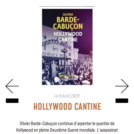
t
Le
8 Août 2026
HOLLYWOOD CANTINE
Olivier Barde-Cabuçon continue d’arpenter le quartier de
Hollywood en pleine Deuxième Guerre mondiale. L’assassinat