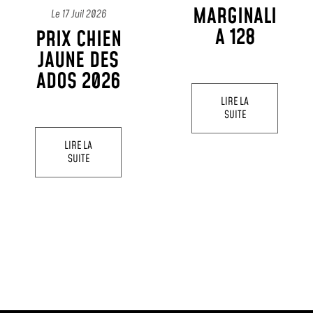
CATÉG
MARGINALI
Le
17 Juil 2026
POLI
A 128
PRIX CHIEN
LIRE LA
20
SUITE
JAUNE DES
ADOS 2026
LIRE LA
SUITE
LIRE
SUI
LIRE LA
SUITE