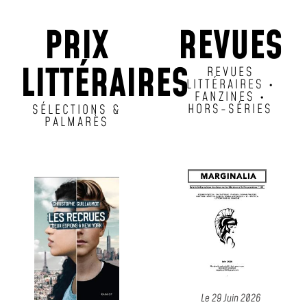
PRIX
REVUES
LITTÉRAIRES
REVUES
LITTÉRAIRES •
FANZINES •
HORS-SÉRIES
SÉLECTIONS &
PALMARÈS
Le
17 Juil 2026
Le
7 Jui
PRIX CHIEN
PR
JAUNE
POC
2026
RELA
FUZE 
Le
29 Juin 2026