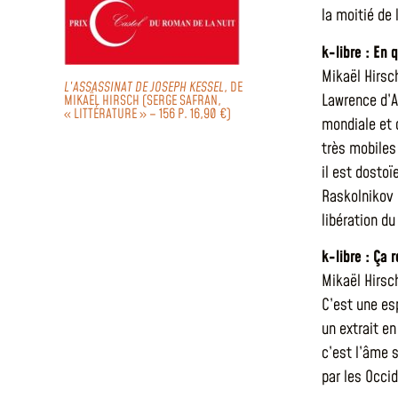
la moitié de
k-libre : En
Mikaël Hirsc
L’ASSASSINAT DE JOSEPH KESSEL
, DE
Lawrence d’A
MIKAËL HIRSCH (SERGE SAFRAN,
« LITTÉRATURE » – 156 P. 16,90 €)
mondiale et 
très mobiles 
il est dostoï
Raskolnikov 
libération du
k-libre : Ça 
Mikaël Hirsc
C’est une esp
un extrait e
c’est l’âme 
par les Occid