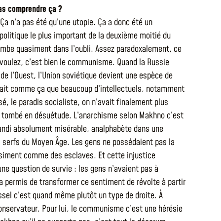
pas comprendre ça ?
Ça n’a pas été qu’une utopie. Ça a donc été un
litique le plus important de la deuxième moitié du
tombe quasiment dans l’oubli. Assez paradoxalement, ce
us voulez, c’est bien le communisme. Quand la Russie
de l’Ouest, l’Union soviétique devient une espèce de
c’était comme ça que beaucoup d’intellectuels, notamment
sé, le paradis socialiste, on n’avait finalement plus
ent tombé en désuétude. L’anarchisme selon Makhno c’est
a grandi absolument misérable, analphabète dans une
s serfs du Moyen Âge. Les gens ne possédaient pas la
quasiment comme des esclaves. Et cette injustice
ne question de survie : les gens n’avaient pas à
 a permis de transformer ce sentiment de révolte à partir
essel c’est quand même plutôt un type de droite. À
 conservateur. Pour lui, le communisme c’est une hérésie