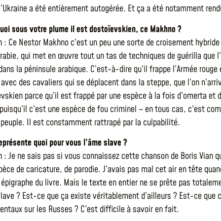
 l’Ukraine a été entièrement autogérée. Et ça a été notamment ren
 quoi sous votre plume il est dostoïevskien, ce Makhno ?
h : Ce Nestor Makhno c’est un peu une sorte de croisement hybride
rabie, qui met en œuvre tout un tas de techniques de guérilla que l
dans la péninsule arabique. C’est-à-dire qu’il frappe l’Armée rouge 
avec des cavaliers qui se déplacent dans la steppe, que l’on n’arrive
evskien parce qu’il est frappé par une espèce à la fois d’omerta et 
puisqu’il c’est une espèce de fou criminel – en tous cas, c’est comm
 peuple. Il est constamment rattrapé par la culpabilité.
représente quoi pour vous l’âme slave ?
h : Je ne sais pas si vous connaissez cette chanson de Boris Vian qu
èce de caricature, de parodie. J’avais pas mal cet air en tête quand
n épigraphe du livre. Mais le texte en entier ne se prête pas totale
slave ? Est-ce que ça existe véritablement d’ailleurs ? Est-ce que c
entaux sur les Russes ? C’est difficile à savoir en fait.