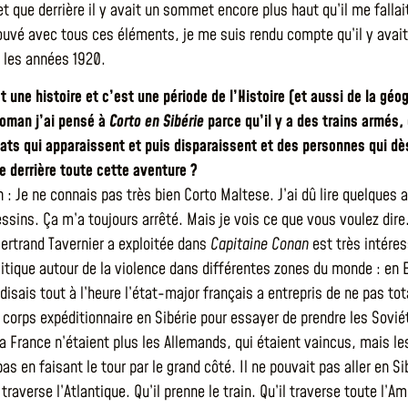
et que derrière il y avait un sommet encore plus haut qu’il me fallait
ouvé avec tous ces éléments, je me suis rendu compte qu’il y avait u
 les années 1920.
st une histoire et c’est une période de l’Histoire (et aussi de la g
 roman j’ai pensé à
Corto en Sibérie
parce qu’il y a des trains armés
nats qui apparaissent et puis disparaissent et des personnes qui d
e derrière toute cette aventure ?
 : Je ne connais pas très bien Corto Maltese. J’ai dû lire quelques
ssins. Ça m’a toujours arrêté. Mais je vois ce que vous voulez dire.
Bertrand Tavernier a exploitée dans
Capitaine Conan
est très intére
litique autour de la violence dans différentes zones du monde : en
disais tout à l’heure l’état-major français a entrepris de ne pas to
 corps expéditionnaire en Sibérie pour essayer de prendre les Sovié
a France n’étaient plus les Allemands, qui étaient vaincus, mais 
bas en faisant le tour par le grand côté. Il ne pouvait pas aller en Sib
 traverse l’Atlantique. Qu’il prenne le train. Qu’il traverse toute l’A