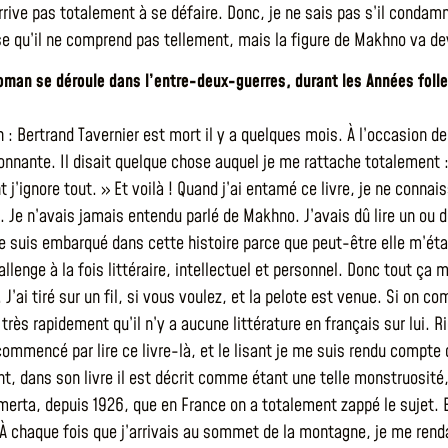
arrive pas totalement à se défaire. Donc, je ne sais pas s’il condam
e qu’il ne comprend pas tellement, mais la figure de Makhno va deve
 roman se déroule dans l’entre-deux-guerres, durant les Années foll
 : Bertrand Tavernier est mort il y a quelques mois. À l’occasion de
onnante. Il disait quelque chose auquel je me rattache totalement :
t j’ignore tout. » Et voilà ! Quand j’ai entamé ce livre, je ne conna
. Je n’avais jamais entendu parlé de Makhno. J’avais dû lire un ou 
me suis embarqué dans cette histoire parce que peut-être elle m’ét
allenge à la fois littéraire, intellectuel et personnel. Donc tout ç
 J’ai tiré sur un fil, si vous voulez, et la pelote est venue. Si on
rès rapidement qu’il n’y a aucune littérature en français sur lui. Rien
 commencé par lire ce livre-là, et le lisant je me suis rendu compte
t, dans son livre il est décrit comme étant une telle monstruosité, 
omerta, depuis 1926, que en France on a totalement zappé le sujet. 
 À chaque fois que j’arrivais au sommet de la montagne, je me rend