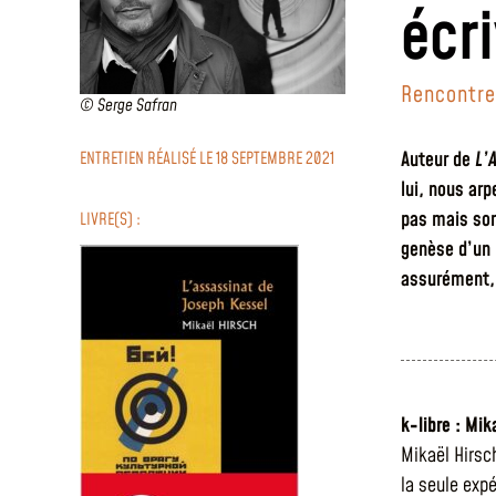
écr
Rencontre
© Serge Safran
Auteur de
L’
ENTRETIEN RÉALISÉ LE 18 SEPTEMBRE 2021
lui, nous ar
pas mais son
LIVRE(S) :
genèse d’un 
assurément, 
k-libre : Mi
Mikaël Hirsc
la seule exp