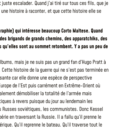
 juste escalader. Quand j’ai tiré sur tous ces fils, que je
ne histoire à raconter, et que cette histoire elle se
éographie) qui intéresse beaucoup Corto Maltese. Quand
, des brigands de grands chemins, des apparatchiks, des
ès qu’elles sont au sommet retombent. Y a pas un peu de
 albums, mais je ne suis pas un grand fan d’Hugo Pratt à
 Cette histoire de la guerre qui ne s’est pas terminée en
ssante car elle donne une espèce de perspective
 Europe de l’Est puis carrément en Extrême-Orient où
talement démobiliser la totalité de l’armée mais
tiques à revers puisque du jour au lendemain les
les Russes soviétiques, les communistes. Donc Kessel
érie en traversant la Russie. Il a fallu qu’il prenne le
mérique. Qu’il reprenne le bateau. Qu’il traverse tout le