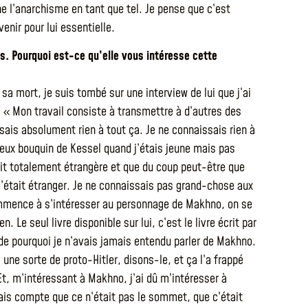
ne l’anarchisme en tant que tel. Je pense que c’est
nir pour lui essentielle.
es. Pourquoi est-ce qu’elle vous intéresse cette
 sa mort, je suis tombé sur une interview de lui que j’ai
 « Mon travail consiste à transmettre à d’autres des
issais absolument rien à tout ça. Je ne connaissais rien à
deux bouquin de Kessel quand j’étais jeune mais pas
ait totalement étrangère et que du coup peut-être que
a m’était étranger. Je ne connaissais pas grand-chose aux
 commence à s’intéresser au personnage de Makhno, on se
. Le seul livre disponible sur lui, c’est le livre écrit par
 de pourquoi je n’avais jamais entendu parler de Makhno.
une sorte de proto-Hitler, disons-le, et ça l’a frappé
Et, m’intéressant à Makhno, j’ai dû m’intéresser à
ais compte que ce n’était pas le sommet, que c’était