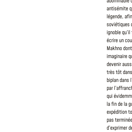
abominable q
antisémite q
légende, afi
soviétiques 
ignoble qu’il
écrire un co
Makhno dont 
imaginaire q
devenir aussi
très tôt dans
biplan dans 
par l’affran
qui évidemme
la fin de la 
expédition t
pas terminée
d’exprimer de