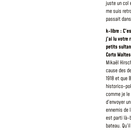
juste un col 
me suis retr
passait dans
k-libre : C’e
j’ai lu votre
petits sulta
Corto Maltes
Mikaël Hirsch
cause des de
1918 et que 
historico-po
comme je le 
d’envoyer un
ennemis de l
est parti là-
bateau. Qu’il