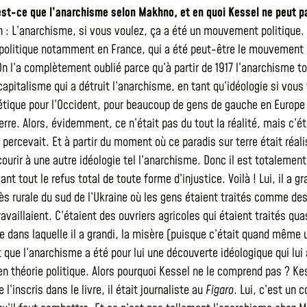
’est-ce que l’anarchisme selon Makhno, et en quoi Kessel ne peut 
h : L’anarchisme, si vous voulez, ça a été un mouvement politique. 
litique notamment en France, qui a été peut-être le mouvement po
On l’a complètement oublié parce qu’à partir de 1917 l’anarchisme 
 capitalisme qui a détruit l’anarchisme, en tant qu’idéologie si vo
étique pour l’Occident, pour beaucoup de gens de gauche en Europe 
terre. Alors, évidemment, ce n’était pas du tout la réalité, mais 
 percevait. Et à partir du moment où ce paradis sur terre était réali
courir à une autre idéologie tel l’anarchisme. Donc il est totalem
ant tout le refus total de toute forme d’injustice. Voilà ! Lui, il 
s rurale du sud de l’Ukraine où les gens étaient traités comme de
travaillaient. C’étaient des ouvriers agricoles qui étaient traités 
 dans laquelle il a grandi, la misère (puisque c’était quand même u
 que l’anarchisme a été pour lui une découverte idéologique qui lui
 en théorie politique. Alors pourquoi Kessel ne le comprend pas ? K
 l’inscris dans le livre, il était journaliste au
Figaro
. Lui, c’est un