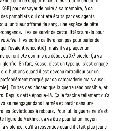
akhno qu’il ne supporte pas, c’est tout le décorum
r KGB) pour essayer de nuire à sa mémoire, à sa
 des pamphlets qui ont été écrits par des agents
olu, un tueur affamé de sang, une espèce de bête
ropagande, il va se servir de cette littérature-là pour
sa Juive
. Il va écrire ce livre non pas pour parler de
ui l’avaient rencontré), mais il va plaquer un
e
roms qui ont été commis au début du XX
siècle. Ça va
 glorifie. En fait, Kessel c’est un type qui s’est engagé
e dix-huit ans quand il est devenu mitrailleur sur un
l’a profondément marqué par sa camaraderie mais aussi
rale). Toutes ces choses que la guerre rend possible, et
. Depuis cette époque-là. Ça le fascine tellement qu’à
il va se réengager dans l’armée et partir dans une
les Soviétiques à rebours. Pour lui, la guerre ne s’est
tte figure de Makhno, ça va être pour lui un moyen
la violence, qu’il a ressenties quand il était plus jeune