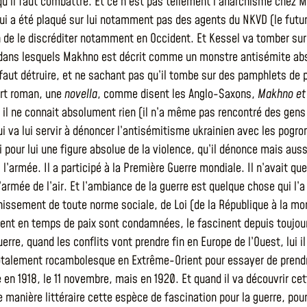
u’il faut combattre. Et ce n’est pas tellement l’anarchisme chez M
ui a été plaqué sur lui notamment pas des agents du NKVD (le futu
n de le discréditer notamment en Occident. Et Kessel va tomber sur
dans lesquels Makhno est décrit comme un monstre antisémite abs
 faut détruire, et ne sachant pas qu’il tombe sur des pamphlets de p
urt roman, une
novella
, comme disent les Anglo-Saxons,
Makhno et 
il ne connait absolument rien (il n’a même pas rencontré des gens q
ui va lui servir à dénoncer l’antisémitisme ukrainien avec les pog
 pour lui une figure absolue de la violence, qu’il dénonce mais aussi
 l’armée. Il a participé à la Première Guerre mondiale. Il n’avait qu
l’armée de l’air. Et l’ambiance de la guerre est quelque chose qui 
chissement de toute norme sociale, de Loi (de la République à la mo
nt en temps de paix sont condamnées, le fascinent depuis toujours
guerre, quand les conflits vont prendre fin en Europe de l’Ouest, lui 
otalement rocambolesque en Extrême-Orient pour essayer de prendre 
 en 1918, le 11 novembre, mais en 1920. Et quand il va découvrir ce
 manière littéraire cette espèce de fascination pour la guerre, pour 