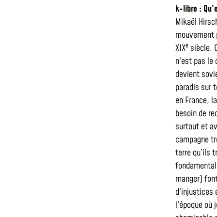
k-libre : Qu
Mikaël Hirsc
mouvement po
e
XIX
siècle. 
n’est pas le
devient sovi
paradis sur 
en France, la
besoin de re
surtout et av
campagne trè
terre qu’ils 
fondamentale
manger) font
d’injustices
l’époque où je