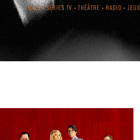
FILMS • SÉRIES TV • THÉÂTRE • RADIO • JEUX