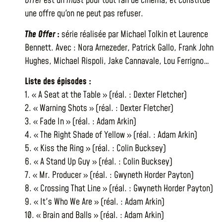
Offer
est un
must
pour tout fan de cinéma, et constitue
une offre qu'on ne peut pas refuser.
The Offer
:
série réalisée par Michael Tolkin et Laurence
Bennett. Avec : Nora Arnezeder, Patrick Gallo, Frank John
Hughes, Michael Rispoli, Jake Cannavale, Lou Ferrigno…
Liste des épisodes :
1. « A Seat at the Table » (réal. : Dexter Fletcher)
2. « Warning Shots » (réal. : Dexter Fletcher)
3. « Fade In » (réal. : Adam Arkin)
4. « The Right Shade of Yellow » (réal. : Adam Arkin)
5. « Kiss the Ring » (réal. : Colin Bucksey)
6. « A Stand Up Guy » (réal. : Colin Bucksey)
7. « Mr. Producer » (réal. : Gwyneth Horder Payton)
8. « Crossing That Line » (réal. : Gwyneth Horder Payton)
9. « It's Who We Are » (réal. : Adam Arkin)
10. « Brain and Balls » (réal. : Adam Arkin)