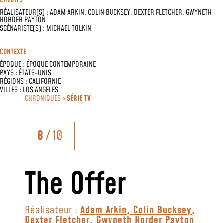
CRÉDITS
RÉALISATEUR(S) :
ADAM ARKIN
,
COLIN BUCKSEY
,
DEXTER FLETCHER
,
GWYNETH
HORDER PAYTON
SCÉNARISTE(S) :
MICHAEL TOLKIN
CONTEXTE
ÉPOQUE :
ÉPOQUE CONTEMPORAINE
PAYS :
ÉTATS-UNIS
RÉGIONS :
CALIFORNIE
VILLES :
LOS ANGELES
CHRONIQUES >
SÉRIE TV
8
/ 10
The Offer
Réalisateur :
Adam Arkin
,
Colin Bucksey
,
Dexter Fletcher
,
Gwyneth Horder Payton