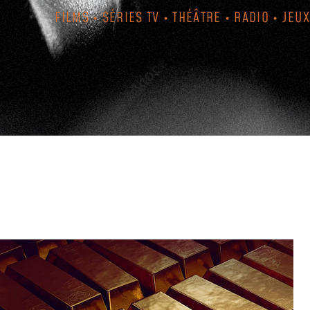
FILMS • SÉRIES TV • THÉÂTRE • RADIO • JEUX