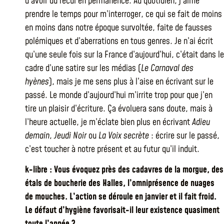
d’avoir du recul en permanence. Au quotidien, j’aime
prendre le temps pour m’interroger, ce qui se fait de moins
en moins dans notre époque survoltée, faite de fausses
polémiques et d’aberrations en tous genres. Je n’ai écrit
qu’une seule fois sur la France d’aujourd’hui, c’était dans le
cadre d’une satire sur les médias (
Le Carnaval des
hyènes
), mais je me sens plus à l’aise en écrivant sur le
passé. Le monde d’aujourd’hui m’irrite trop pour que j’en
tire un plaisir d’écriture. Ça évoluera sans doute, mais à
l’heure actuelle, je m’éclate bien plus en écrivant
Adieu
demain
,
Jeudi Noir
ou
La Voix secrète
: écrire sur le passé,
c’est toucher à notre présent et au futur qu’il induit.
k-libre : Vous évoquez près des cadavres de la morgue, des
étals de boucherie des Halles, l’omniprésence de nuages
de mouches. L’action se déroule en janvier et il fait froid.
Le défaut d’hygiène favorisait-il leur existence quasiment
toute l’année ?