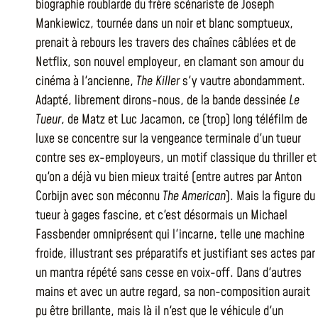
biographie roublarde du frère scénariste de Joseph
Mankiewicz, tournée dans un noir et blanc somptueux,
prenait à rebours les travers des chaînes câblées et de
Netflix, son nouvel employeur, en clamant son amour du
cinéma à l'ancienne,
The Killer
s'y vautre abondamment.
Adapté, librement dirons-nous, de la bande dessinée
Le
Tueur
, de Matz et Luc Jacamon, ce (trop) long téléfilm de
luxe se concentre sur la vengeance terminale d'un tueur
contre ses ex-employeurs, un motif classique du thriller et
qu'on a déjà vu bien mieux traité (entre autres par Anton
Corbijn avec son méconnu
The American
). Mais la figure du
tueur à gages fascine, et c'est désormais un Michael
Fassbender omniprésent qui l'incarne, telle une machine
froide, illustrant ses préparatifs et justifiant ses actes par
un mantra répété sans cesse en voix-off. Dans d'autres
mains et avec un autre regard, sa non-composition aurait
pu être brillante, mais là il n'est que le véhicule d'un