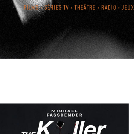
FILMS • SÉRIES TV • THÉÂTRE • RADIO • JEUX