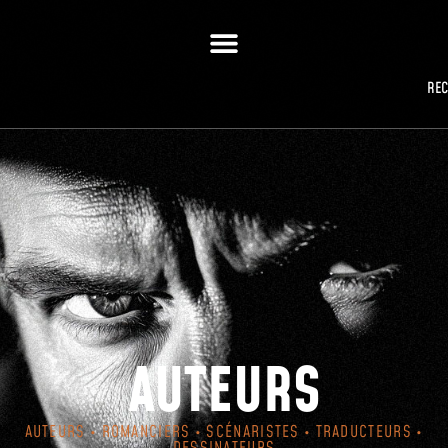
RE
AUTEURS
AUTEURS • ROMANCIERS • SCÉNARISTES • TRADUCTEURS •