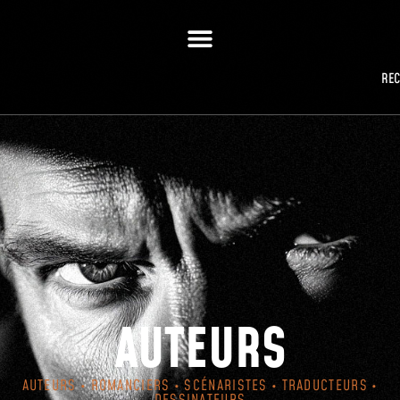
RE
AUTEURS
AUTEURS • ROMANCIERS • SCÉNARISTES • TRADUCTEURS •