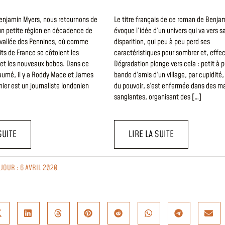
Benjamin Myers, nous retournons de
Le titre français de ce roman de Benja
n petite région en décadence de
évoque l'idée d'un univers qui va vers s
a vallée des Pennines, où comme
disparition, qui peu à peu perd ses
ts de France se côtoient les
caractéristiques pour sombrer et, effe
 et les nouveaux bobos. Dans ce
Dégradation plonge vers cela : petit à p
aumé, il y a Roddy Mace et James
bande d'amis d'un village, par cupidité,
mier est un journaliste londonien
du pouvoir, s'est enfermée dans des 
sanglantes, organisant des […]
SUITE
LIRE LA SUITE
 JOUR : 6 AVRIL 2020