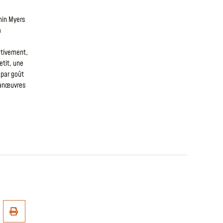
min Myers
a
ctivement,
etit, une
 par goût
manœuvres