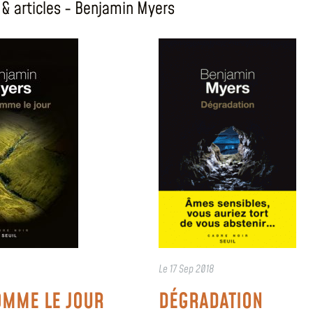
& articles - Benjamin Myers
Le
17 Sep 2018
OMME LE JOUR
DÉGRADATION