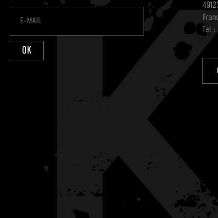
4912
Fran
Tel :
OK