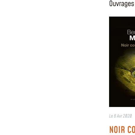
Ouvrages 
Le
6 Avr 2020
NOIR C