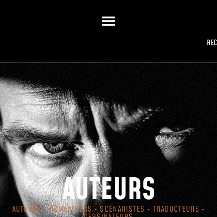
RE
AUTEURS
AUTEURS • ROMANCIERS • SCÉNARISTES • TRADUCTEURS •