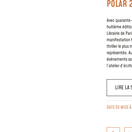
POLAR 
Avec quarante-
huitième éditio
Librairie de Par
manifestation f
thriller le plu
représentés. A
événements son
l’atelier d’écri
LIRE LA 
DATE DE MISE 