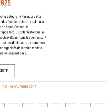
2025
cinq auteurs invités pour cette
n des Gueules noires du polar à la
is de Saint-Étienne, la
rappe fort. Du polar historique au
s machiavélique, tous les genres sont
utour des dédicaces, de nombreux
t organisés de la table ronde à
ture en passant par […]
SUITE
À JOUR : 20 NOVEMBRE 2025