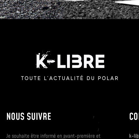
NOUS SUIVRE
CO
Je souhaite être informé en avant-première et
k-lib