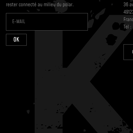
rester connecté au milieu du polar.
36 a
4912
Fran
Tel :
OK