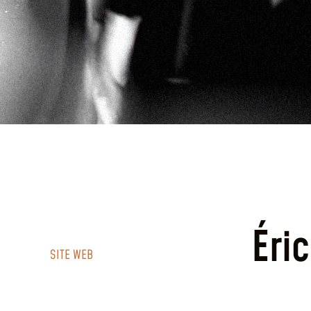
Éri
SITE WEB