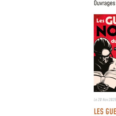
Ouvrages 
Le
20 Nov 202
LES GU