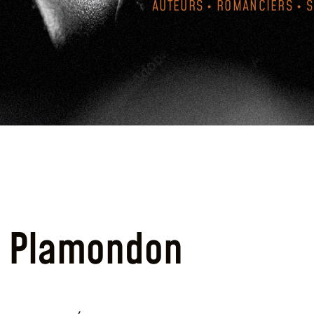
AUTEURS • ROMANCIERS • 
c Plamondon