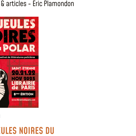
& articles - Éric Plamondon
5
EULES NOIRES DU