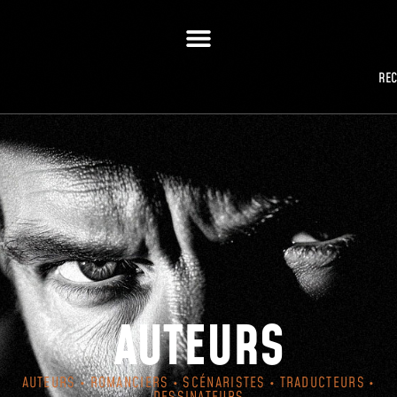
RE
AUTEURS
AUTEURS • ROMANCIERS • SCÉNARISTES • TRADUCTEURS •