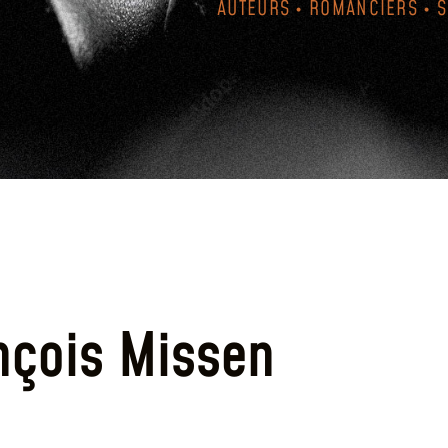
AUTEURS • ROMANCIERS • 
nçois Missen