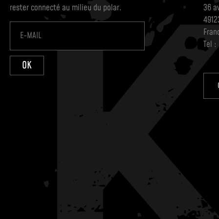
rester connecté au milieu du polar.
36 a
4912
Fran
Tel :
OK