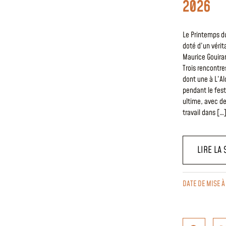
2026
Le Printemps du
doté d’un vérit
Maurice Gouiran
Trois rencontr
dont une à L’Al
pendant le fest
ultime, avec de
travail dans […
LIRE LA 
DATE DE MISE À