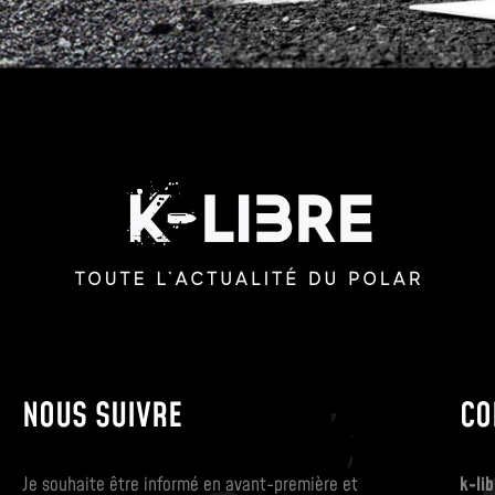
NOUS SUIVRE
CO
Je souhaite être informé en avant-première et
k-lib