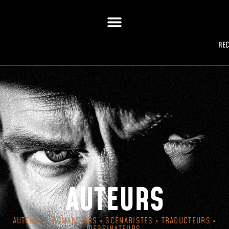
RE
AUTEURS
AUTEURS • ROMANCIERS • SCÉNARISTES • TRADUCTEURS •