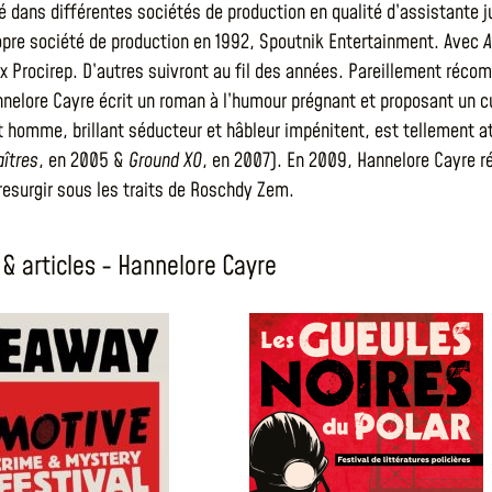
lé dans différentes sociétés de production en qualité d’assistante ju
pre société de production en 1992, Spoutnik Entertainment. Avec
A
rix Procirep. D’autres suivront au fil des années. Pareillement réco
nelore Cayre écrit un roman à l’humour prégnant et proposant un cur
t homme, brillant séducteur et hâbleur impénitent, est tellement att
aîtres
, en 2005 &
Ground XO
, en 2007). En 2009, Hannelore Cayre ré
 resurgir sous les traits de Roschdy Zem.
& articles - Hannelore Cayre