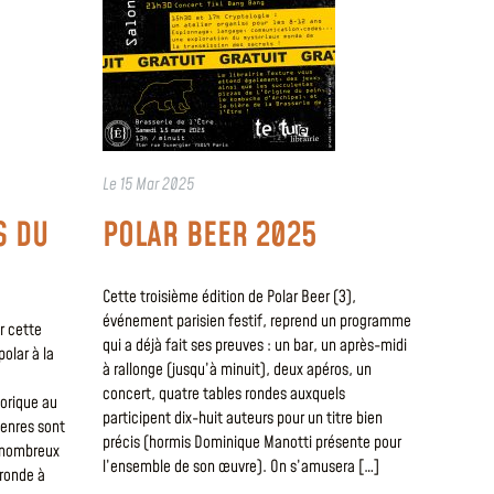
Le
15 Mar 2025
S DU
POLAR BEER 2025
Cette troisième édition de Polar Beer (3),
événement parisien festif, reprend un programme
r cette
qui a déjà fait ses preuves : un bar, un après-midi
olar à la
à rallonge (jusqu’à minuit), deux apéros, un
concert, quatre tables rondes auxquels
torique au
participent dix-huit auteurs pour un titre bien
 genres sont
précis (hormis Dominique Manotti présente pour
e nombreux
l’ensemble de son œuvre). On s’amusera […]
 ronde à