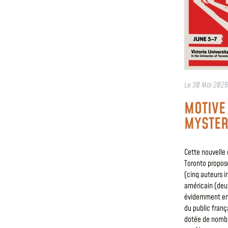
Le
30 Mai 2026
MOTIVE
MYSTER
Cette nouvelle 
Toronto propose
(cinq auteurs i
américain (deu
évidemment en 
du public franç
dotée de nombr