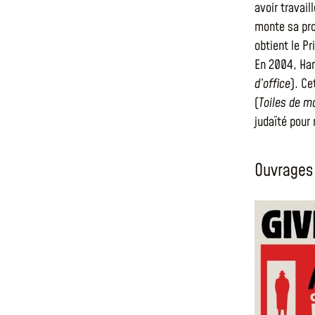
avoir travail
monte sa pro
obtient le P
En 2004, Han
d’office
). Ce
(
Toiles de m
judaïté pour
Ouvrages 