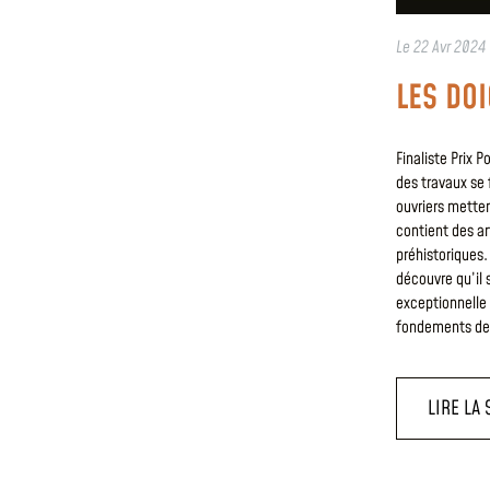
Le
22 Avr 2024
LES DO
Finaliste Prix P
des travaux se 
ouvriers metten
contient des ar
préhistoriques.
découvre qu’il 
exceptionnelle 
fondements de l
LIRE LA 