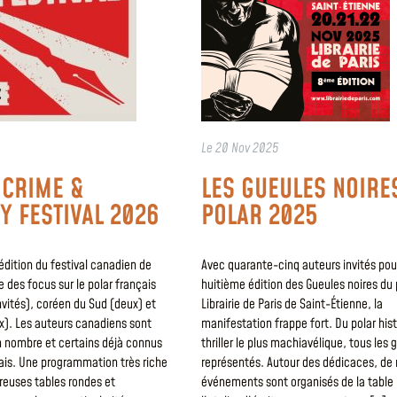
Le
20 Nov 2025
 CRIME &
LES GUEULES NOIRE
Y FESTIVAL 2026
POLAR 2025
édition du festival canadien de
Avec quarante-cinq auteurs invités pou
 des focus sur le polar français
huitième édition des Gueules noires du p
nvités), coréen du Sud (deux) et
Librairie de Paris de Saint-Étienne, la
x). Les auteurs canadiens sont
manifestation frappe fort. Du polar his
nombre et certains déjà connus
thriller le plus machiavélique, tous les
ais. Une programmation très riche
représentés. Autour des dédicaces, d
euses tables rondes et
événements sont organisés de la table