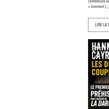
conférences av
« Comment […
LIRE LA 