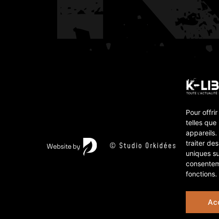
Pour offri
telles que
appareils.
traiter de
© Studio Orkidées 2026
uniques su
consenteme
fonctions.
Ac