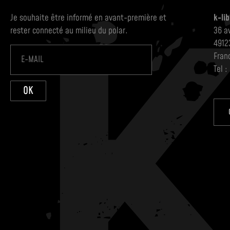
Je souhaite être informé en avant-première et
k-lib
rester connecté au milieu du polar.
36 a
4912
Fran
Tel :
OK