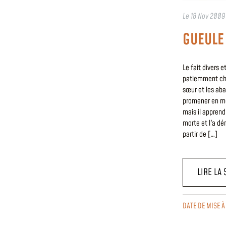
Le
18 Nov 2009
GUEULE
Le fait divers 
patiemment chez
sœur et les aba
promener en mo
mais il apprend
morte et l'a dé
partir de […]
LIRE LA 
DATE DE MISE 