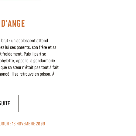
 D’ANGE
et brut : un adolescent attend
 lui ses parents, son frère et sa
t froidement. Puis il part se
bylette, appelle la gendarmerie
 que sa sœur n'était pas tout à fait
noncé. Il se retrouve en prison. À
SUITE
À JOUR : 18 NOVEMBRE 2009