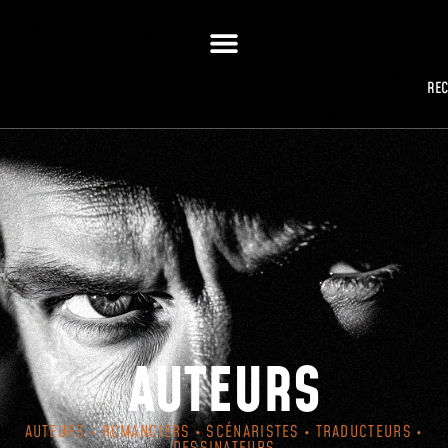
RE
AUTEURS
AUTEURS • ROMANCIERS • SCÉNARISTES • TRADUCTEURS •