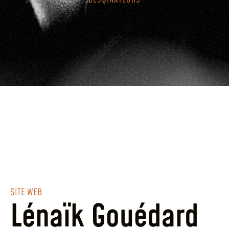
DESSINATEURS
SITE WEB
Lénaïk Gouédard