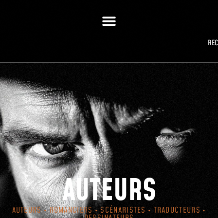
RE
AUTEURS
AUTEURS • ROMANCIERS • SCÉNARISTES • TRADUCTEURS •