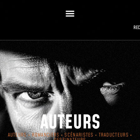
RE
AUTEURS
AUTEURS • ROMANCIERS • SCÉNARISTES • TRADUCTEURS •