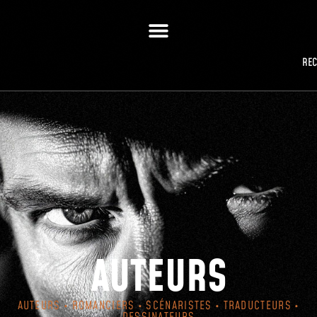
RE
AUTEURS
AUTEURS • ROMANCIERS • SCÉNARISTES • TRADUCTEURS •