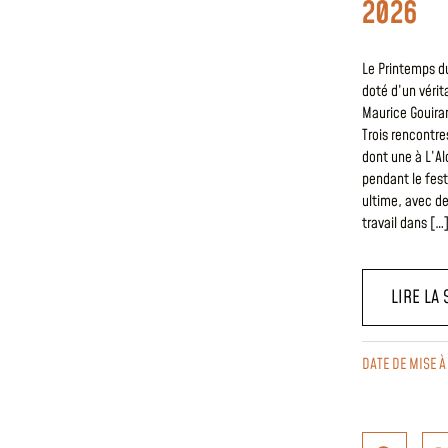
2026
Le Printemps du
doté d’un vérit
Maurice Gouiran
Trois rencontr
dont une à L’Al
pendant le fest
ultime, avec de
travail dans […
LIRE LA 
DATE DE MISE À