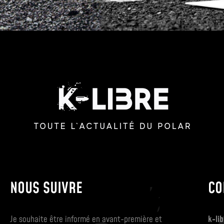
NOUS SUIVRE
CO
Je souhaite être informé en avant-première et
k-lib