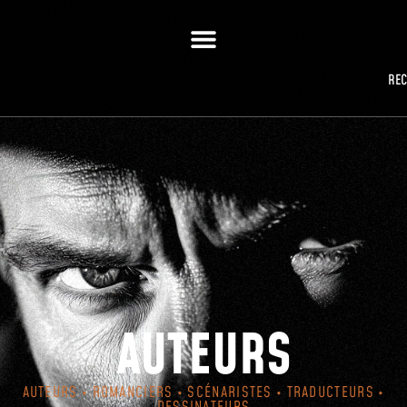
RE
AUTEURS
AUTEURS • ROMANCIERS • SCÉNARISTES • TRADUCTEURS •