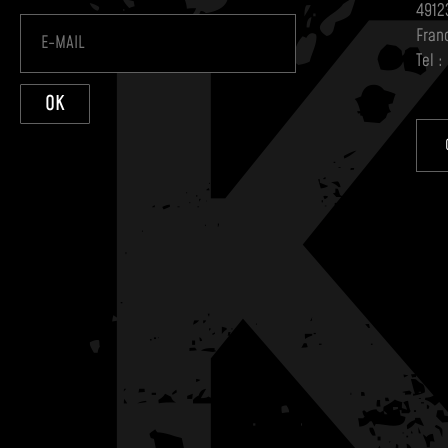
4912
Fran
Tel :
OK