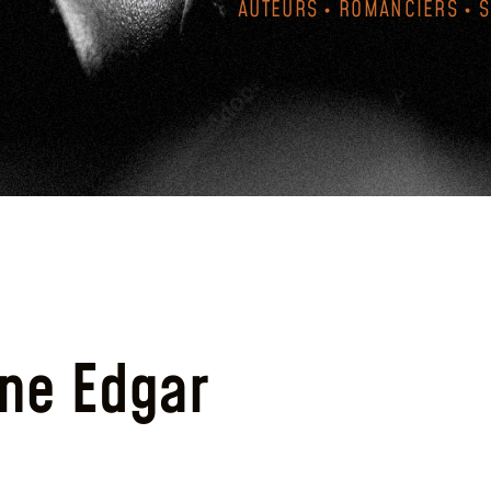
AUTEURS • ROMANCIERS • 
ène Edgar