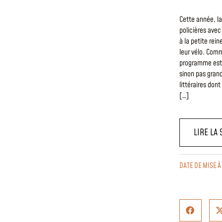
Cette année, la 
policières avec
à la petite rein
leur vélo. Comm
programme est 
sinon pas grand
littéraires don
[…]
LIRE LA 
DATE DE MISE À