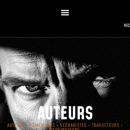
RE
AUTEURS
AUTEURS • ROMANCIERS • SCÉNARISTES • TRADUCTEURS •