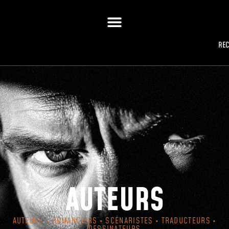
RE
AUTEURS
AUTEURS • ROMANCIERS • SCÉNARISTES • TRADUCTEURS •