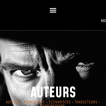
RE
AUTEURS
AUTEURS • ROMANCIERS • SCÉNARISTES • TRADUCTEURS •