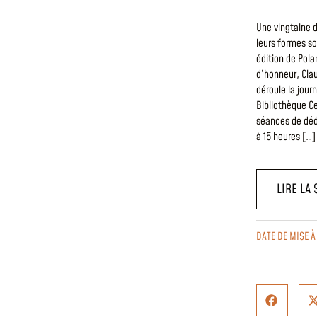
Une vingtaine d
leurs formes s
édition de Polar
d’honneur, Clau
déroule la jou
Bibliothèque Ce
séances de déd
à 15 heures […]
LIRE LA 
DATE DE MISE À