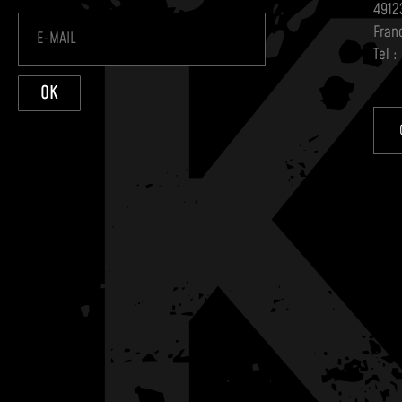
4912
Fran
Tel :
OK