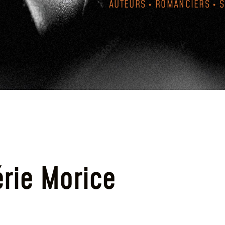
AUTEURS • ROMANCIERS • 
érie Morice