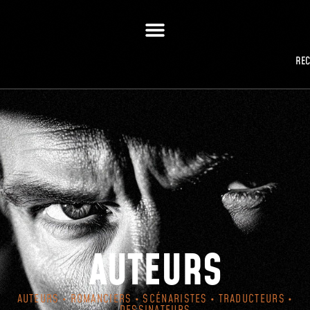
RE
AUTEURS
AUTEURS • ROMANCIERS • SCÉNARISTES • TRADUCTEURS •