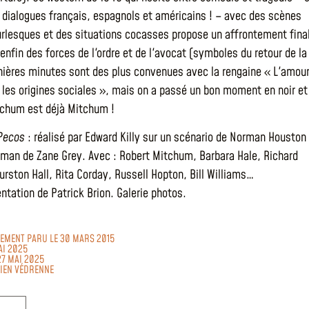
s dialogues français, espagnols et américains ! – avec des scènes
rlesques et des situations cocasses propose un affrontement fina
enfin des forces de l'ordre et de l'avocat (symboles du retour de la
rnières minutes sont des plus convenues avec la rengaine « L'amou
e les origines sociales », mais on a passé un bon moment en noir et
tchum est déjà Mitchum !
 Pecos
: réalisé par Edward Killy sur un scénario de Norman Houston
oman de Zane Grey. Avec : Robert Mitchum, Barbara Hale, Richard
hurston Hall, Rita Corday, Russell Hopton, Bill Williams…
ntation de Patrick Brion. Galerie photos.
ALEMENT PARU LE 30 MARS 2015
AI 2025
27 MAI 2025
LIEN VÉDRENNE