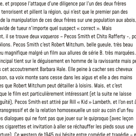
, et propose l'attaque d'une diligence par l'un des deux frères
 terrorisent et pillent la région, qui n'est que le premier pan des
 de la manipulation de ces deux frères sur une population aux abois
 avide de tueur n'importe quel suspect « correct ». Mais
, il se trouve deux
vaqueros
– Pecos Smith et Chito Rafferty -, p
ublions. Pecos Smith c'est Robert Mitchum, belle gueule, très beau
jeu magnifique malgré un film aux allures de série B. très marquées.
rincipal tient sur le déguisement en homme de la ravissante mais p
s cet accoutrement Barbara Hale. Elle peine à cacher ses cheveux
son, sa voix monte sans cesse dans les aigus et elle a des mains
s que Robert Mitchum peut détailler à loisirs. Mais, et c'est
ue le film est particulièrement intéressant (et la suite ne laisse
uïté), Pecos Smith est attiré par Rill « Kid » Lambeth, et l'on est 
transgressif et de la relation homosexuelle un soir au coin d'un feu
s dialogues qui ne font pas que jouer sur le quiproquo (avec leçon
es cigarettes et invitation à aller se réchauffer les pieds sous une
ure). Ce western de 1945 qui hésite entre comédie et tragédie – 