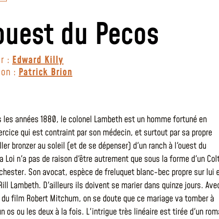
’ouest du Pecos
r :
Edward Killy
ion :
Patrick Brion
 les années 1880, le colonel Lambeth est un homme fortuné en
rcice qui est contraint par son médecin, et surtout par sa propre
d'aller bronzer au soleil (et de se dépenser) d'un ranch à l'ouest du
la Loi n'a pas de raison d'être autrement que sous la forme d'un Col
chester. Son avocat, espèce de freluquet blanc-bec propre sur lui 
Rill Lambeth. D'ailleurs ils doivent se marier dans quinze jours. Ave
 du film Robert Mitchum, on se doute que ce mariage va tomber à
un os ou les deux à la fois. L'intrigue très linéaire est tirée d'un ro