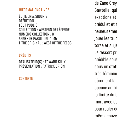
de Zane Greye
Sawtelle, qui
INFORMATIONS LIVRE
ÉDITÉ CHEZ
SIDONIS
exactions et
RÉÉDITION
crédul et et
TOUT PUBLIC
COLLECTION :
WESTERN DE LÉGENDE
heureusement
NUMÉRO COLLECTION : 0
jouer les tr
ANNÉE DE PARUTION : 1945
TITRE ORIGINAL : WEST OF THE PECOS
torse et au 
Le ressort p
CRÉDITS
crédible sou
RÉALISATEUR(S) :
EDWARD KILLY
sous un stet
PRÉSENTATION :
PATRICK BRION
très féminine
CONTEXTE
sûrement là q
aucune ambig
la limite du 
mort avec de
pour rouler d
même couvert