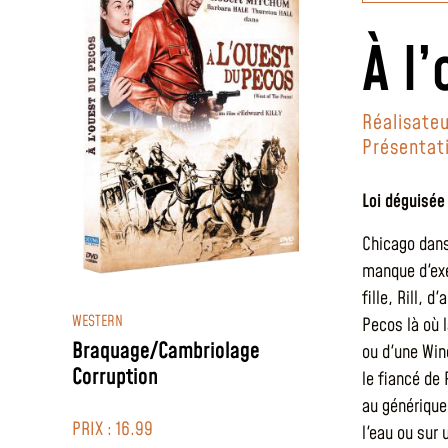
À l
Réalisateu
Présentat
Loi déguisée
Chicago dans
manque d'exe
fille, Rill, 
WESTERN
Pecos là où 
Braquage/Cambriolage
ou d'une Win
Corruption
le fiancé de 
au générique
PRIX : 16.99
l'eau ou sur 