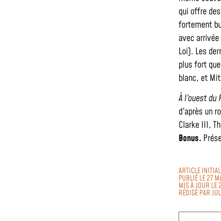
qui offre de
fortement bu
avec arrivée 
Loi). Les de
plus fort qu
blanc, et Mi
À l'ouest du
d'après un r
Clarke III, T
Bonus.
Prése
ARTICLE INITI
PUBLIÉ LE 27 M
MIS À JOUR LE 
RÉDIGÉ PAR
JU