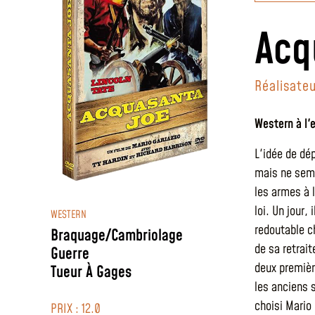
Acq
Réalisateu
Western à l'
L'idée de dé
mais ne semb
les armes à 
loi. Un jour
WESTERN
redoutable c
Braquage/Cambriolage
de sa retrait
Guerre
deux premièr
Tueur À Gages
les anciens 
choisi Mario 
PRIX : 12.0