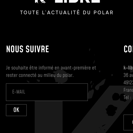
NOUS SUIVRE
CO
Je souhaite être informé en avant-première et
k-lib
rester connecté au milieu du polar.
36 a
4912
Fran
Tel :
OK