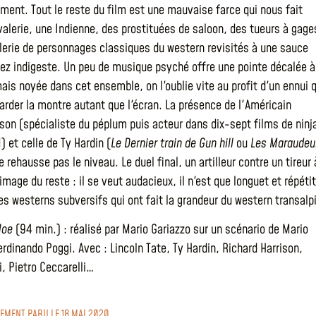
ent. Tout le reste du film est une mauvaise farce qui nous fait
avalerie, une Indienne, des prostituées de saloon, des tueurs à gag
lerie de personnages classiques du western revisités à une sauce
sez indigeste. Un peu de musique psyché offre une pointe décalée à
ais noyée dans cet ensemble, on l'oublie vite au profit d'un ennui q
garder la montre autant que l'écran. La présence de l'Américain
ison (spécialiste du péplum puis acteur dans dix-sept films de ninj
!) et celle de Ty Hardin (
Le Dernier train de Gun hill
ou
Les Maraudeu
e rehausse pas le niveau. Le duel final, un artilleur contre un tireur 
l'image du reste : il se veut audacieux, il n'est que longuet et répétit
es westerns subversifs qui ont fait la grandeur du western transalp
Joe
(94 min.) : réalisé par Mario Gariazzo sur un scénario de Mario
rdinando Poggi. Avec : Lincoln Tate, Ty Hardin, Richard Harrison,
i, Pietro Ceccarelli…
LEMENT PARU LE 18 MAI 2020