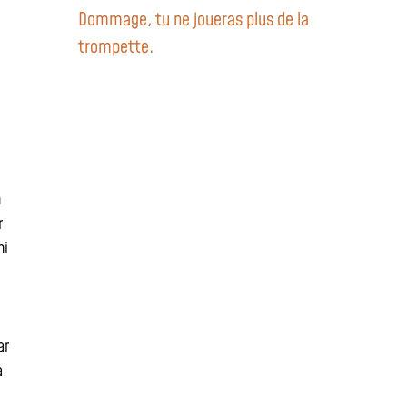
Dommage, tu ne joueras plus de la
trompette.
n
r
ni
ar
a