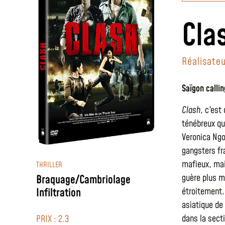
Cla
Réalisateu
Saïgon callin
Clash
, c'est
ténébreux qu
Veronica Ngo
gangsters fra
mafieux, mai
THRILLER
guère plus m
Braquage/Cambriolage
étroitement. 
Infiltration
asiatique de 
dans la sect
PRIX : 2.3