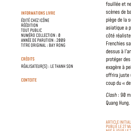
fouillée et 
scènes de ba
INFORMATIONS LIVRE
piège de la 
ÉDITÉ CHEZ
ICÔNE
RÉÉDITION
asiatique a 
TOUT PUBLIC
côté réaliste
NUMÉRO COLLECTION : 0
ANNÉE DE PARUTION : 2009
Frenchies sa
TITRE ORIGINAL : BAY RONG
dessus à l'a
protéger des 
CRÉDITS
RÉALISATEUR(S) :
LE THANH SON
exagère à pei
offrira just
CONTEXTE
coup du « de
Clash
: 90 mi
Quang Hung. 
ARTICLE INITIA
PUBLIÉ LE 27 M