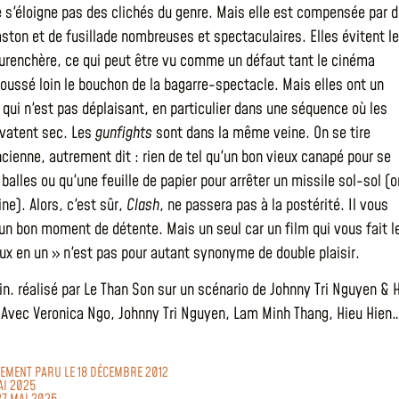
ne s'éloigne pas des clichés du genre. Mais elle est compensée par 
ston et de fusillade nombreuses et spectaculaires. Elles évitent le
surenchère, ce qui peut être vu comme un défaut tant le cinéma
poussé loin le bouchon de la bagarre-spectacle. Mais elles ont un
 qui n'est pas déplaisant, en particulier dans une séquence où les
vatent sec. Les
gunfights
sont dans la même veine. On se tire
ncienne, autrement dit : rien de tel qu'un bon vieux canapé pour se
balles ou qu'une feuille de papier pour arrêter un missile sol-sol (o
ne). Alors, c'est sûr,
Clash
, ne passera pas à la postérité. Il vous
e un bon moment de détente. Mais un seul car un film qui vous fait l
ux en un » n'est pas pour autant synonyme de double plaisir.
n. réalisé par Le Than Son sur un scénario de Johnny Tri Nguyen & 
Avec Veronica Ngo, Johnny Tri Nguyen, Lam Minh Thang, Hieu Hien
LEMENT PARU LE 18 DÉCEMBRE 2012
AI 2025