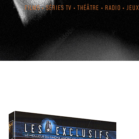
FILMS • SÉRIES TV • THÉÂTRE • RADIO • JEUX