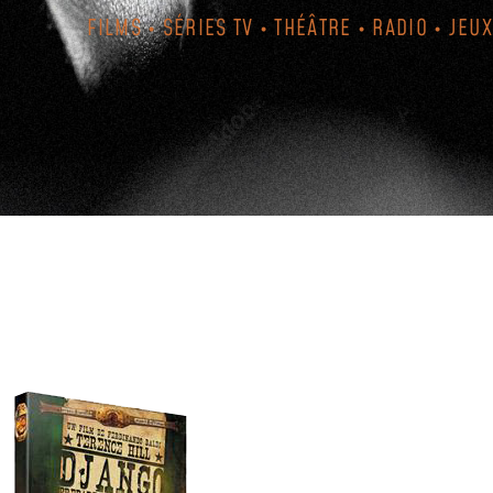
FILMS • SÉRIES TV • THÉÂTRE • RADIO • JEUX