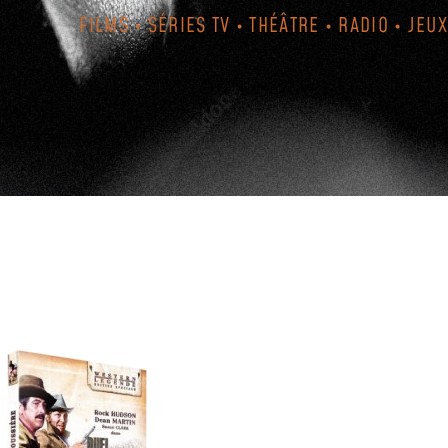
FILMS • SÉRIES TV • THÉÂTRE • RADIO • JEUX