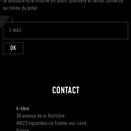
Je souhaite être informé en avant-première et rester connecté
au milieu du polar.
OK
CONTACT
k-libre
36 avenue de la Riottière
49123 Ingrandes-Le Fresne-sur-Loire
France