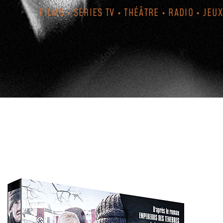
FILMS • SÉRIES TV • THÉÂTRE • RADIO • JEUX