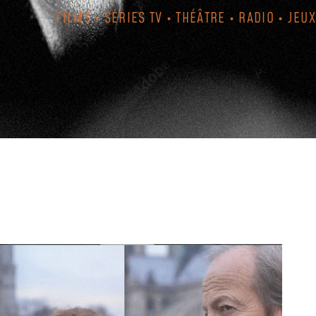
FILMS • SÉRIES TV • THÉÂTRE • RADIO • JEUX