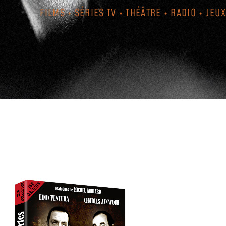
FILMS • SÉRIES TV • THÉÂTRE • RADIO • JEUX