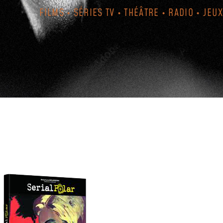
FILMS • SÉRIES TV • THÉÂTRE • RADIO • JEUX