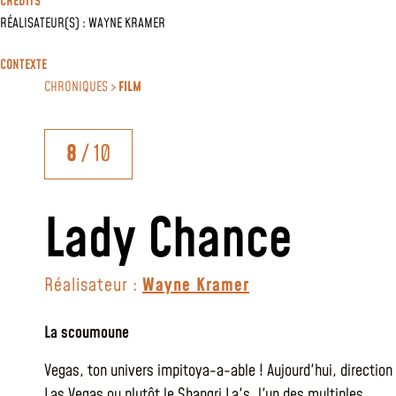
CRÉDITS
RÉALISATEUR(S) :
WAYNE KRAMER
CONTEXTE
CHRONIQUES >
FILM
8
/ 10
Lady Chance
Réalisateur :
Wayne Kramer
La scoumoune
Vegas, ton univers impitoya-a-able ! Aujourd'hui, direction
Las Vegas ou plutôt le Shangri La's, l'un des multiples