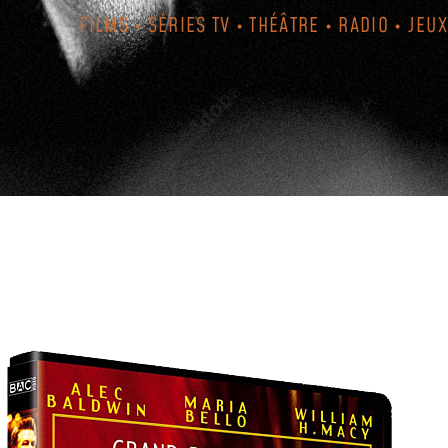
FILMS • SÉRIES TV • THÉÂTRE • RADIO • JEUX