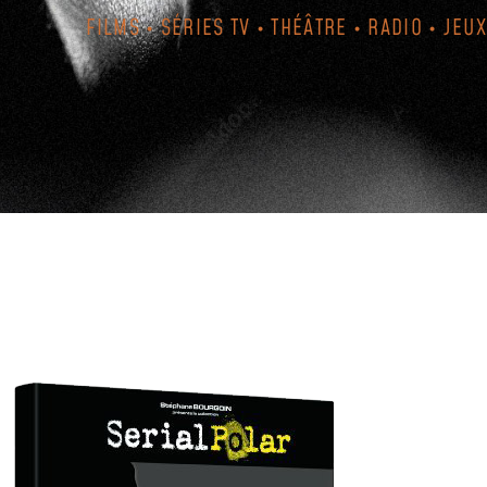
FILMS • SÉRIES TV • THÉÂTRE • RADIO • JEUX