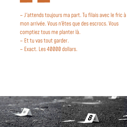
– J'attends toujours ma part. Tu filais avec le fric à
mon arrivée. Vous n'êtes que des escrocs. Vous
comptiez tous me planter là.
– Et tu vas tout garder.
– Exact. Les 40000 dollars.