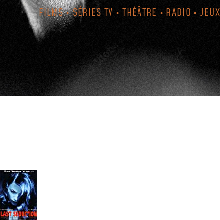
FILMS • SÉRIES TV • THÉÂTRE • RADIO • JEUX