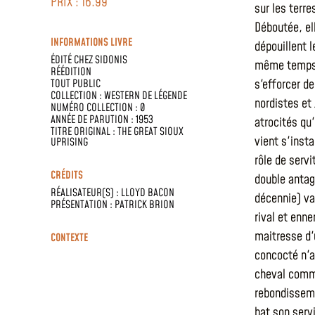
PRIX : 16.99
sur les terr
Déboutée, el
INFORMATIONS LIVRE
dépouillent l
ÉDITÉ CHEZ
SIDONIS
même temps a
RÉÉDITION
s'efforcer de
TOUT PUBLIC
COLLECTION :
WESTERN DE LÉGENDE
nordistes et
NUMÉRO COLLECTION : 0
ANNÉE DE PARUTION : 1953
atrocités qu
TITRE ORIGINAL : THE GREAT SIOUX
vient s'insta
UPRISING
rôle de serv
CRÉDITS
double antag
RÉALISATEUR(S) :
LLOYD BACON
décennie) va
PRÉSENTATION :
PATRICK BRION
rival et enn
maitresse d'
CONTEXTE
concocté n'a
cheval comme
rebondisseme
bat son serv