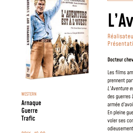
L’A
Réalisateu
Présentat
Docteur chev
Les films am
prennent par
L'Aventure es
WESTERN
des guerres 
Arnaque
armée d'avoi
Guerre
En pleine gu
Trafic
voler ses co
odieusement. 