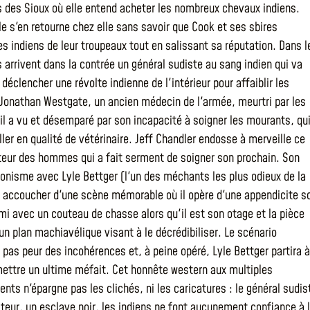
es des Sioux où elle entend acheter les nombreux chevaux indiens.
le s'en retourne chez elle sans savoir que Cook et ses sbires
es indiens de leur troupeaux tout en salissant sa réputation. Dans l
rrivent dans la contrée un général sudiste au sang indien qui va
 déclencher une révolte indienne de l'intérieur pour affaiblir les
 Jonathan Westgate, un ancien médecin de l'armée, meurtri par les
'il a vu et désemparé par son incapacité à soigner les mourants, qu
ller en qualité de vétérinaire. Jeff Chandler endosse à merveille ce
iteur des hommes qui a fait serment de soigner son prochain. Son
onisme avec Lyle Bettger (l'un des méchants les plus odieux de la
 accoucher d'une scène mémorable où il opère d'une appendicite s
emi avec un couteau de chasse alors qu'il est son otage et la pièce
un plan machiavélique visant à le décrédibiliser. Le scénario
 pas peur des incohérences et, à peine opéré, Lyle Bettger partira à
ttre un ultime méfait. Cet honnête western aux multiples
nts n'épargne pas les clichés, ni les caricatures : le général sudis
iteur, un esclave noir, les indiens ne font aucunement confiance à 