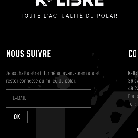
NOUS SUIVRE
CO
Je souhaite être informé en avant-première et
k-lib
rester connecté au milieu du polar.
36 a
4912
Fran
Tel :
OK