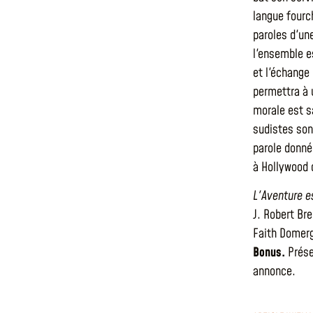
langue fourc
paroles d'un
l'ensemble e
et l'échange 
permettra à u
morale est s
sudistes sont
parole donnée
à Hollywood d
L'Aventure es
J. Robert Bre
Faith Domerg
Bonus.
Prése
annonce.