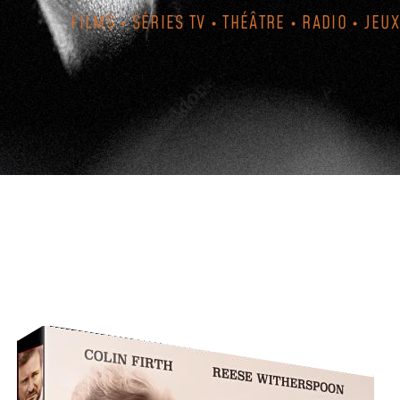
FILMS • SÉRIES TV • THÉÂTRE • RADIO • JEUX