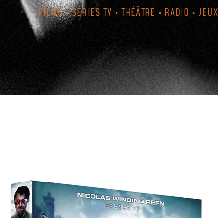
FILMS • SÉRIES TV • THÉÂTRE • RADIO • JEUX