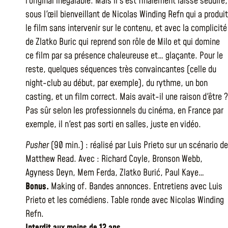
l'original inégalable. Mais il s'est finalement laissé séduire,
sous l'œil bienveillant de Nicolas Winding Refn qui a produit
le film sans intervenir sur le contenu, et avec la complicité
de Zlatko Buric qui reprend son rôle de Milo et qui domine
ce film par sa présence chaleureuse et… glaçante. Pour le
reste, quelques séquences très convaincantes (celle du
night-club au début, par exemple), du rythme, un bon
casting, et un film correct. Mais avait-il une raison d'être ?
Pas sûr selon les professionnels du cinéma, en France par
exemple, il n'est pas sorti en salles, juste en vidéo.
Pusher
(90 min.) : réalisé par Luis Prieto sur un scénario de
Matthew Read. Avec : Richard Coyle, Bronson Webb,
Agyness Deyn, Mem Ferda, Zlatko Burić, Paul Kaye…
Bonus.
Making of. Bandes annonces. Entretiens avec Luis
Prieto et les comédiens. Table ronde avec Nicolas Winding
Refn.
Interdit aux moins de 12 ans.