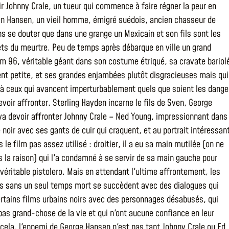
ir Johnny Crale, un tueur qui commence à faire régner la peur en
n Hansen, un vieil homme, émigré suédois, ancien chasseur de
ns se douter que dans une grange un Mexicain et son fils sont les
s du meurtre. Peu de temps après débarque en ville un grand
 m 96, véritable géant dans son costume étriqué, sa cravate bariol
ent petite, et ses grandes enjambées plutôt disgracieuses mais qui
à ceux qui avancent imperturbablement quels que soient les dange
evoir affronter. Sterling Hayden incarne le fils de Sven, George
va devoir affronter Johnny Crale – Ned Young, impressionnant dans
noir avec ses gants de cuir qui craquent, et au portrait intéressan
 le film pas assez utilisé : droitier, il a eu sa main mutilée (on ne
s la raison) qui l'a condamné à se servir de sa main gauche pour
 véritable pistolero. Mais en attendant l'ultime affrontement, les
s sans un seul temps mort se succèdent avec des dialogues qui
ertains films urbains noirs avec des personnages désabusés, qui
pas grand-chose de la vie et qui n'ont aucune confiance en leur
 cela, l'ennemi de George Hansen n'est pas tant Johnny Crale ou Ed