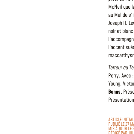
McNeil que l
au Mal de s'i
Joseph H. Le
noir et blan
l'accompagne 
l'accent sué
maccarthysm
Terreur au T
Perry. Avec 
Young, Victo
Bonus.
Prése
Présentation
ARTICLE INITIA
PUBLIÉ LE 27 M
MIS À JOUR LE 
RÉDIGÉ PAR
JU