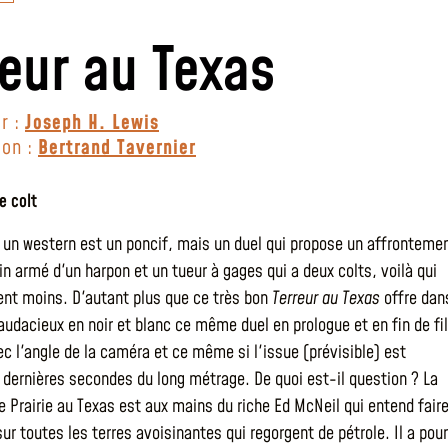
reur au Texas
r :
Joseph H. Lewis
ion :
Bertrand Tavernier
e colt
 un western est un poncif, mais un duel qui propose un affronteme
in armé d'un harpon et un tueur à gages qui a deux colts, voilà qui
ent moins. D'autant plus que ce très bon
Terreur au Texas
offre dan
udacieux en noir et blanc ce même duel en prologue et en fin de fi
ec l'angle de la caméra et ce même si l'issue (prévisible) est
 dernières secondes du long métrage. De quoi est-il question ? La
de Prairie au Texas est aux mains du riche Ed McNeil qui entend fair
r toutes les terres avoisinantes qui regorgent de pétrole. Il a pour