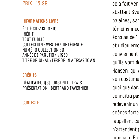
PRIX : 16.99
cela fait ven
abattant Sve
baleines, sa
INFORMATIONS LIVRE
témoins muet
ÉDITÉ CHEZ
SIDONIS
INÉDIT
échalas de 1
TOUT PUBLIC
COLLECTION :
WESTERN DE LÉGENDE
et ridiculem
NUMÉRO COLLECTION : 0
conviennent 
ANNÉE DE PARUTION : 1958
TITRE ORIGINAL : TERROR IN A TEXAS TOWN
qu'ils vont d
Hansen, qui 
CRÉDITS
son costume 
RÉALISATEUR(S) :
JOSEPH H. LEWIS
quoi que dans
PRÉSENTATION :
BERTRAND TAVERNIER
connaitra pa
CONTEXTE
redevenir un
scènes forte
rappellent c
n'attendent 
prochain. En