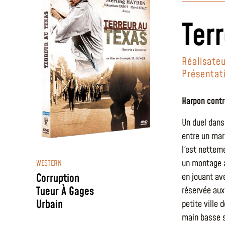
Ter
Réalisateu
Présentat
Harpon contr
Un duel dans
entre un mar
l'est nettem
un montage a
WESTERN
Corruption
en jouant av
Tueur À Gages
réservée aux
Urbain
petite ville 
main basse su