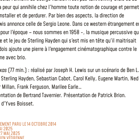
a peur qui annihile chez l'homme toute notion de courage et permet
nstaller et de perdurer. Par bien des aspects, la direction de
wis annonce celle de Sergio Leone. Dans ce western étrangement e
c pour l'époque – nous sommes en 1958 -, la musique percussive qu
et le jeu de Sterling Hayden qui s'est mis en tête qu'il maitrisait
dois ajoute une pierre à l'engagement cinématographique contre le
e avec brio.
exas
(77 min.) : réalisé par Joseph H. Lewis sur un scénario de Ben L
: Sterling Hayden, Sebastian Cabot, Carol Kelly, Eugene Martin, Ned
r Millan, Frank Ferguson, Marilee Earle…
ntation de Bertrand Tavernier. Présentation de Patrick Brion.
 d'Yves Boisset.
LEMENT PARU LE 14 OCTOBRE 2014
AI 2025
27 MAI 2025
LIEN VÉDRENNE