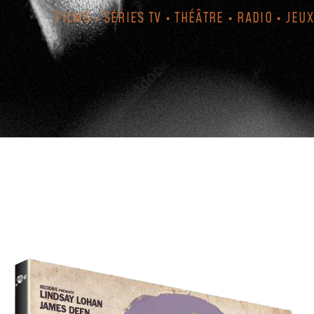
FILMS • SÉRIES TV • THÉÂTRE • RADIO • JEUX