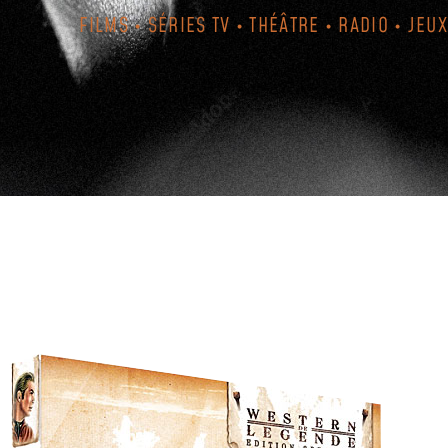
FILMS • SÉRIES TV • THÉÂTRE • RADIO • JEUX