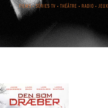
FILMS • SÉRIES TV • THÉÂTRE • RADIO • JEUX