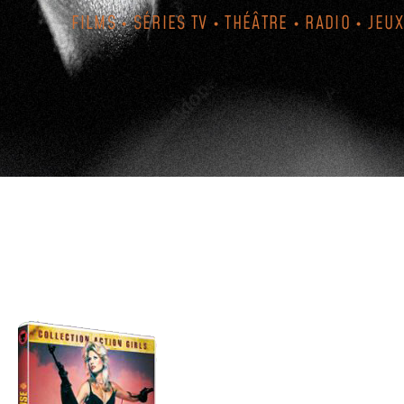
FILMS • SÉRIES TV • THÉÂTRE • RADIO • JEUX